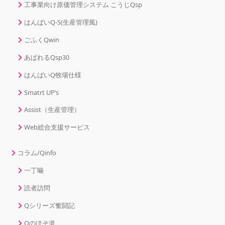
工事業向け原価管理システム こうじQsp
はんばいQ-S(生産管理風)
ごふくQwin
あぱれるQsp30
はんばいQ牧場仕様
Smatrt UP’s
Assist（生産管理）
Web総合支援サービス
コラム/Qinfo
一丁噛
読者訪問
Qシリーズ奮闘記
Qのほそ道