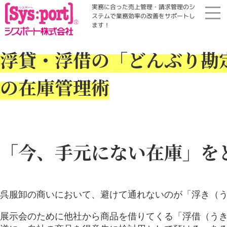
実務に合った売上管理・請求管理のシ
ステムで業務効率の改善をサポートし
ます！
ホーム
浮貸・浮借の「どんぶり勘
展示会・勉強会
の在庫管理術
商品案内
コラム・Qinfo
「今、手元にない在庫」を
会社案内
呉服卸の商いにおいて、避けて通れないのが「浮き（
資料請求
展示会のために他社から商品を借りてくる「浮借（う