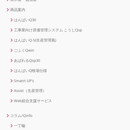
商品案内
はんばいQ30
工事業向け原価管理システム こうじQsp
はんばいQ-S(生産管理風)
ごふくQwin
あぱれるQsp30
はんばいQ牧場仕様
Smatrt UP’s
Assist（生産管理）
Web総合支援サービス
コラム/Qinfo
一丁噛