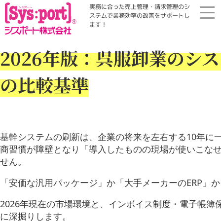
実務に合った売上管理・請求管理のシ
ステムで業務効率の改善をサポートし
ます！
ホーム
2026年版：呉服卸業のシ
展示会・勉強会
の比較基準
商品案内
コラム・Qinfo
基幹システムの刷新は、企業の将来を左右する10年に
商習慣が障壁となり「導入したものの現場が使いこなせず
せん。
会社案内
「安価な汎用パッケージ」か「大手メーカーのERP」
資料請求
2026年現在の市場環境と、インボイス制度・電子帳
に深掘りします。