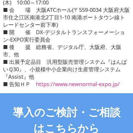
(木) 10:00～17:00
お役立ち情報
■ 会 場 大阪ATCホール(〒559-0034 大阪府大阪
市住之江区南港北2丁目1-10 南港ポートタウン線ト
お問い合わせ
レードセンター前下車)
■ 開 催 DX-デジタルトランスフォーメーショ
ン-EXPO実行委員会
■ 後 援 総務省、デジタル庁、大阪府、大阪
市、他
■ 出展予定品目 汎用型販売管理システム『はんば
いＱ30』、小規模中小企業向け生産管理システム
『Assist』他
■ 告知ＨＰ
https://www.newnormal-expo.jp/
導入のご検討・ご相談
はこちらから