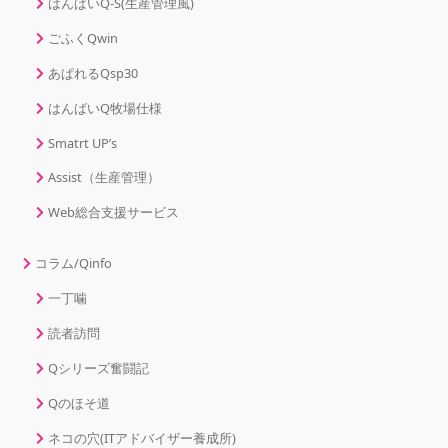
はんばいQ-S(生産管理風)
ごふくQwin
あぱれるQsp30
はんばいQ牧場仕様
Smatrt UP’s
Assist（生産管理）
Web総合支援サービス
コラム/Qinfo
一丁噛
読者訪問
Qシリーズ奮闘記
Qのほそ道
ネコの穴(ITアドバイザー養成所)