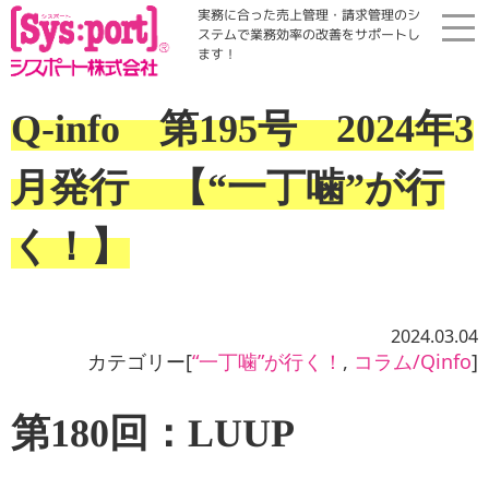
実務に合った売上管理・請求管理のシ
ステムで業務効率の改善をサポートし
ます！
ホーム
Q-info 第195号 2024年3
展示会・勉強会
月発行 【“一丁噛”が行
商品案内
く！】
コラム・Qinfo
2024.03.04
カテゴリー[
“一丁噛”が行く！
,
コラム/Qinfo
]
会社案内
第180回：LUUP
資料請求