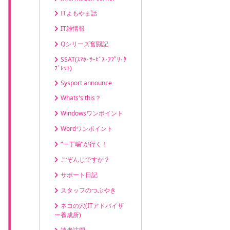
ITよもやま話
IT雑情報
Qシリーズ奮闘記
SSAT(ｽﾏﾎ･ｻｰﾋﾞｽ･ｱﾌﾟﾘ･ﾀ
ﾌﾞﾚｯﾄ)
Sysport announce
Whats's this？
Windowsワンポイント
Wordワンポイント
“一丁噛”が行く！
ごぞんじですか？
サポート日記
スタッフのつぶやき
ネコの穴(ITアドバイザ
ー養成所)