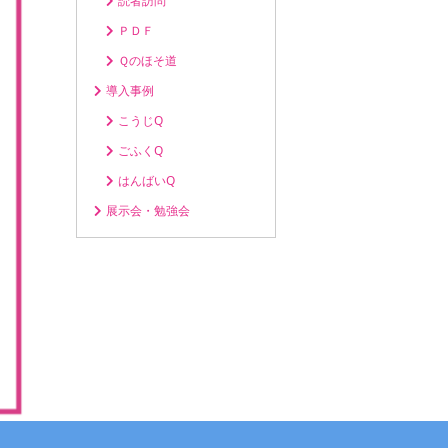
読者訪問
ＰＤＦ
Ｑのほそ道
導入事例
こうじQ
ごふくQ
はんばいQ
展示会・勉強会