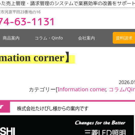
った売上管理・請求管理のシステムで業務効率の改善をサポー
市河原平田23番地の16
74-63-1131
商品案内
コラム・Qinfo
会社案内
資料請求
mation corner】
2026.0
カテゴリー[
Information corner
,
コラム/Qin