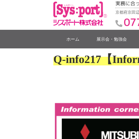
実務に合
京都府京田辺
07
ホーム
展示会・勉強会
Q-info217【Infor