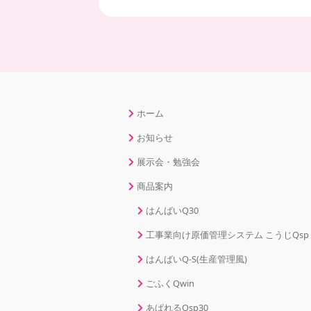
ホーム
お知らせ
展示会・勉強会
商品案内
はんばいQ30
工事業向け原価管理システム こうじQsp
はんばいQ-S(生産管理風)
ごふくQwin
あぱれるQsp30