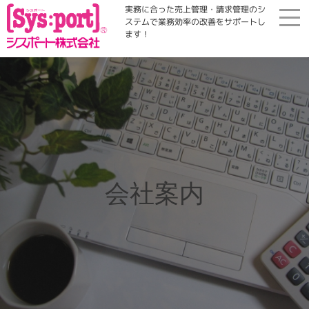
実務に合った売上管理・請求管理のシ
ステムで業務効率の改善をサポートし
ます！
ホーム
展示会・勉強会
商品案内
会社案内
コラム・Qinfo
会社案内
資料請求