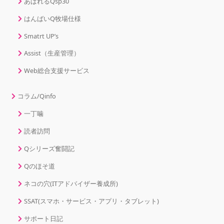
あぱれるQsp30
はんばいQ牧場仕様
Smatrt UP’s
Assist（生産管理）
Web総合支援サービス
コラム/Qinfo
一丁噛
読者訪問
Qシリーズ奮闘記
Qのほそ道
ネコの穴(ITアドバイザー養成所)
SSAT(スマホ・サービス・アプリ・タブレット)
サポート日記