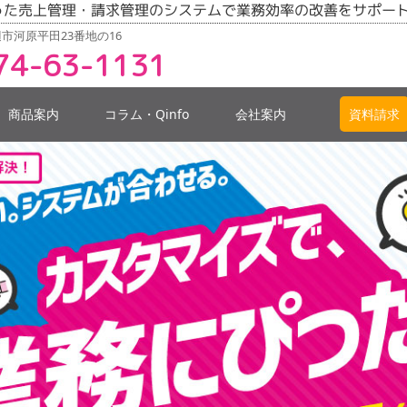
った売上管理・請求管理のシステムで業務効率の改善をサポー
市河原平田23番地の16
74-63-1131
商品案内
コラム・Qinfo
会社案内
資料請求