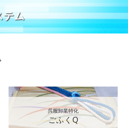
ステム
で
呉服卸業特化
ごふくQ