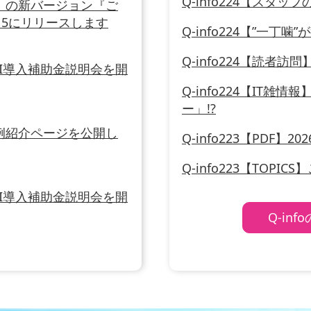
Q-info224【スタ
」の新バージョン『ご
/15にリリースします
Q-info224【”一丁噛
Q-info224【読者
I導入補助金説明会を開
Q-info224【IT
ー」!?
例紹介ページを公開し
Q-info223【PDF】2
Q-info223【TOPI
I導入補助金説明会を開
Q-in