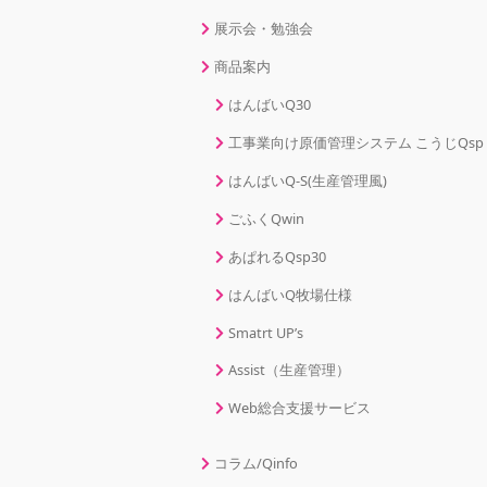
展示会・勉強会
商品案内
はんばいQ30
工事業向け原価管理システム こうじQsp
はんばいQ-S(生産管理風)
ごふくQwin
あぱれるQsp30
はんばいQ牧場仕様
Smatrt UP’s
Assist（生産管理）
Web総合支援サービス
コラム/Qinfo