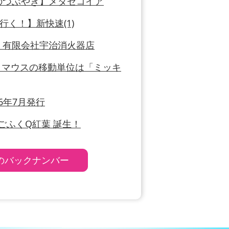
ッフのつぶやき】メタセコイア
”が行く！】新快速(1)
訪問】有限会社宇治消火器店
雑情報】マウスの移動単位は「ミッキ
026年7月発行
CS】ごふくQ紅葉 誕生！
foのバックナンバー