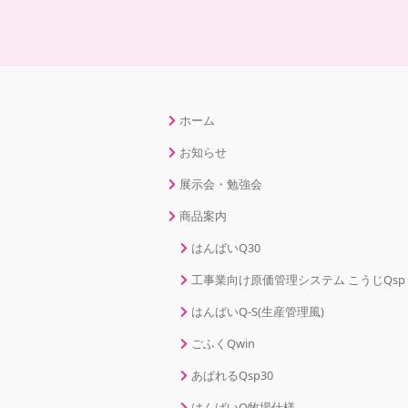
ホーム
お知らせ
展示会・勉強会
商品案内
はんばいQ30
工事業向け原価管理システム こうじQsp
はんばいQ-S(生産管理風)
ごふくQwin
あぱれるQsp30
はんばいQ牧場仕様