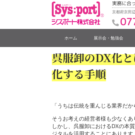
実務に合
京都府京田辺
07
ホーム
展示会・勉強会
呉服卸のDX化
化する手順
「うちは伝統を重んじる業界だか
そうお考えの経営者様も少なくあ
しかし、呉服卸におけるDXの本
ジタルを活用することにあります