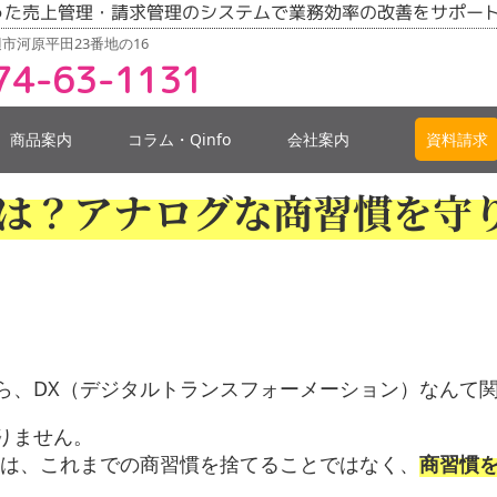
った売上管理・請求管理のシステムで業務効率の改善をサポー
市河原平田23番地の16
74-63-1131
商品案内
コラム・Qinfo
会社案内
資料請求
とは？アナログな商習慣を守
ら、DX（デジタルトランスフォーメーション）なんて
りません。
質は、これまでの商習慣を捨てることではなく、
商習慣
。