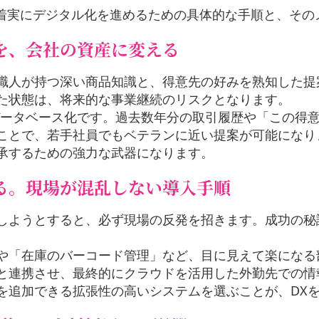
、着実にデジタル化を進めるための具体的な手順と、その
を、会社の資産に変える
職人が持つ深い商品知識と、得意先の好みを熟知した提
た状態は、将来的な事業継続のリスクとなります。
データベース化です。過去数年分の取引履歴や「この得
ことで、若手社員でもベテランに近い提案が可能になり
承するための強力な武器になります。
る。現場が混乱しない導入手順
しようとすると、必ず現場の反発を招きます。成功の秘
や「在庫のバーコード管理」など、目に見えて楽になる
と連携させ、最終的にクラウドを活用した外勤先での情
を追加できる拡張性の高いシステムを選ぶことが、DX