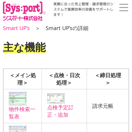
実務に合った売上管理・請求管理のシ
ステムで業務効率の改善をサポートし
ます！
ホーム
Smart UP’s
＞ Smart UP’sの詳細
主な機能
展示会・勉強会
商品案内
＜メイン処
＜点検・日次
＜締日処理
コラム・Qinfo
理＞
処理＞
＞
会社案内
請求元帳
点検予定訂
物件検索一
正・追加
覧表
資料請求