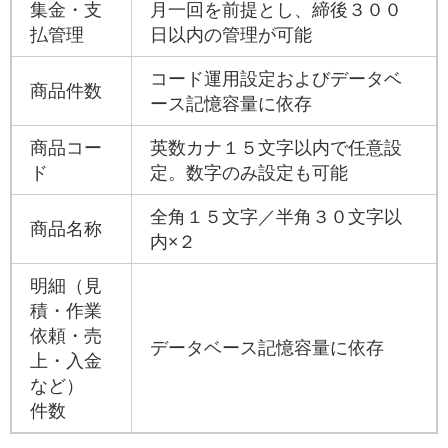
集金・支
月一回を前提とし、締後３００
払管理
日以内の管理が可能
コード運用設定およびデータベ
商品件数
ース記憶容量に依存
商品コー
英数カナ１５文字以内で任意設
ド
定。数字のみ設定も可能
全角１５文字／半角３０文字以
商品名称
内×２
明細（見
積・作業
依頼・売
データベース記憶容量に依存
上・入金
など）
件数