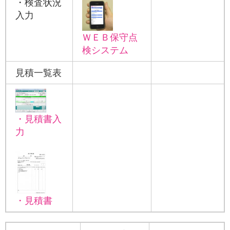
・検査状況
入力
ＷＥＢ保守点
検システム
見積一覧表
・見積書入
力
・見積書