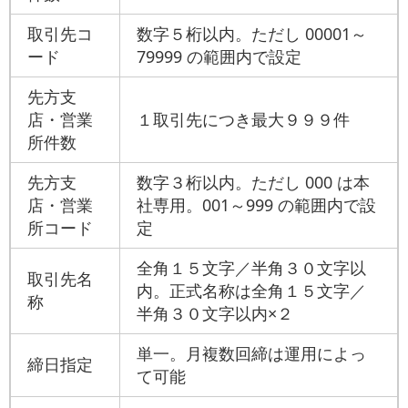
取引先コ
数字５桁以内。ただし 00001～
ード
79999 の範囲内で設定
先方支
店・営業
１取引先につき最大９９９件
所件数
先方支
数字３桁以内。ただし 000 は本
店・営業
社専用。001～999 の範囲内で設
所コード
定
全角１５文字／半角３０文字以
取引先名
内。正式名称は全角１５文字／
称
半角３０文字以内×２
単一。月複数回締は運用によっ
締日指定
て可能