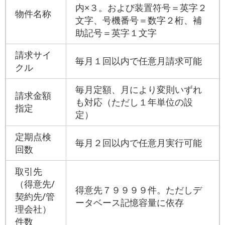
内×３。および装置符号＝英字２
物件名称
文字、号機番号＝数字２桁、補
助記号＝英字１文字
請求サイ
毎月１回以内で任意月請求可能
クル
毎月定額、月により変則いずれ
請求金額
も対応（ただし１年単位の設
指定
定）
定期点検
毎月２回以内で任意月実行可能
回数
取引先
（得意先/
得意先７９９９９件。ただしデ
契約先/管
ータベース記憶容量に依存
理会社）
件数