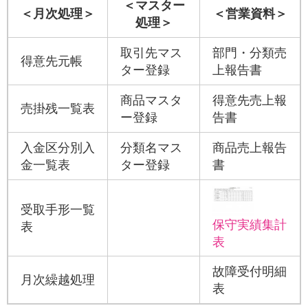
＜マスター
＜月次処理＞
＜営業資料＞
処理＞
取引先マス
部門・分類売
得意先元帳
ター登録
上報告書
商品マスタ
得意先売上報
売掛残一覧表
ー登録
告書
入金区分別入
分類名マス
商品売上報告
金一覧表
ター登録
書
受取手形一覧
保守実績集計
表
表
故障受付明細
月次繰越処理
表