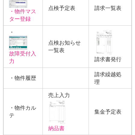
お役立ち情報
点検予定表
請求一覧表
・物件マス
ター登録
お問い合わせ
・
点検お知らせ
一覧表
故障受付入
請求書発行
力
請求繰越処
・物件履歴
理
売上入力
・物件カル
集金予定表
テ
納品書