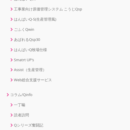
工事業向け原価管理システム こうじQsp
はんばいQ-S(生産管理風)
ごふくQwin
あぱれるQsp30
はんばいQ牧場仕様
Smatrt UP’s
Assist（生産管理）
Web総合支援サービス
コラム/Qinfo
一丁噛
読者訪問
Qシリーズ奮闘記