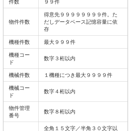
件数
９９件
得意先９９９９９９９９件。た
物件件数
だしデータベース記憶容量に依
存
機種件数
最大９９９件
機種コー
数字３桁以内
ド
機械件数
１機種につき最大９９９９件
機械コー
数字４桁以内
ド
物件管理
数字８桁以内
番号
全角１５文字／半角３０文字以