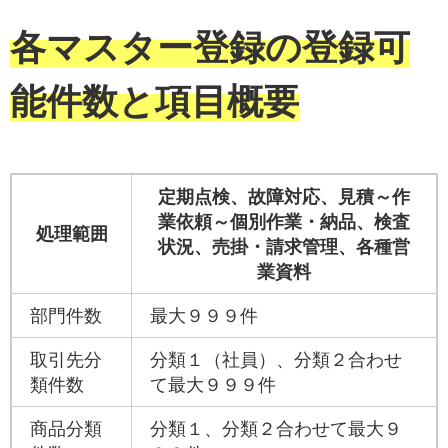
各マスター登録の登録可
能件数と項目概要
定期点検、故障対応、見積～作
業依頼～個別作業・納品、検査
処理範囲
状況、売掛・請求管理、各種営
業資料
部門件数
最大９９９件
取引先分
分類１（社員）、分類２合わせ
類件数
て最大９９９件
商品分類
分類１、分類２合わせて最大９