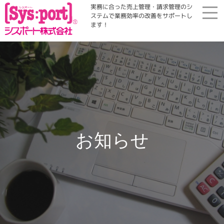
実務に合った売上管理・請求管理のシ
ステムで業務効率の改善をサポートし
ます！
ホーム
展示会・勉強会
商品案内
お知らせ
コラム・Qinfo
会社案内
資料請求