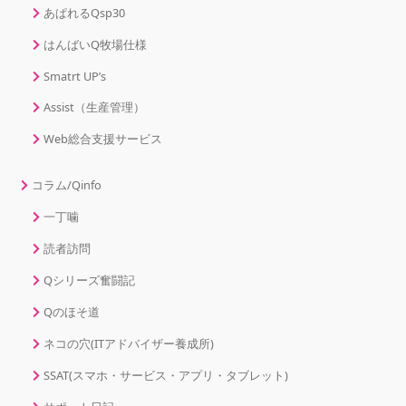
あぱれるQsp30
はんばいQ牧場仕様
Smatrt UP’s
Assist（生産管理）
Web総合支援サービス
コラム/Qinfo
一丁噛
読者訪問
Qシリーズ奮闘記
Qのほそ道
ネコの穴(ITアドバイザー養成所)
SSAT(スマホ・サービス・アプリ・タブレット)