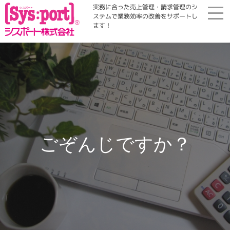
実務に合った売上管理・請求管理のシ
ステムで業務効率の改善をサポートし
ます！
ホーム
展示会・勉強会
商品案内
ごぞんじですか？
コラム・Qinfo
会社案内
資料請求