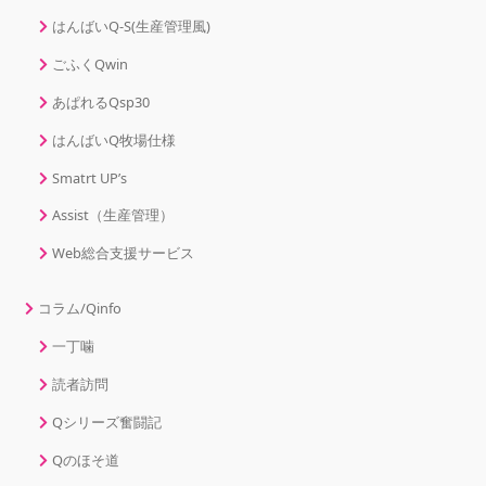
はんばいQ-S(生産管理風)
ごふくQwin
あぱれるQsp30
はんばいQ牧場仕様
Smatrt UP’s
Assist（生産管理）
Web総合支援サービス
コラム/Qinfo
一丁噛
読者訪問
Qシリーズ奮闘記
Qのほそ道