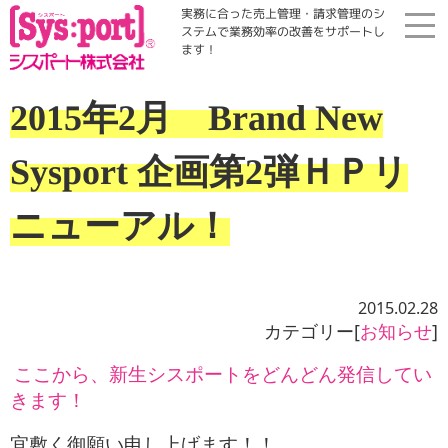
実務に合った売上管理・請求管理のシ
ステムで業務効率の改善をサポートし
ます！
ホーム
2015年2月 Brand New
展示会・勉強会
Sysport 企画第2弾ＨＰリ
商品案内
ニューアル！
コラム・Qinfo
2015.02.28
カテゴリー[
お知らせ
]
会社案内
ここから、新生シスポートをどんどん発信してい
資料請求
きます！
宜敷く御願い申し上げます！！