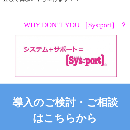
お役立ち情報
お問い合わせ
WHY DON’T YOU ［Sys:port］ ？
導入のご検討・ご相談
はこちらから