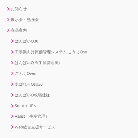
お知らせ
展示会・勉強会
商品案内
はんばいQ30
工事業向け原価管理システム こうじQsp
はんばいQ-S(生産管理風)
ごふくQwin
あぱれるQsp30
はんばいQ牧場仕様
Smatrt UP’s
Assist（生産管理）
Web総合支援サービス