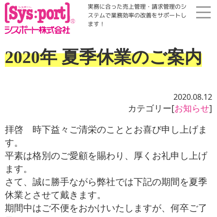
実務に合った売上管理・請求管理のシ
ステムで業務効率の改善をサポートし
ます！
ホーム
2020年 夏季休業のご案内
展示会・勉強会
2020.08.12
商品案内
カテゴリー[
お知らせ
]
拝啓 時下益々ご清栄のこととお喜び申し上げま
コラム・Qinfo
す。
平素は格別のご愛顧を賜わり、厚くお礼申し上げ
会社案内
ます。
さて、誠に勝手ながら弊社では下記の期間を夏季
資料請求
休業とさせて戴きます。
期間中はご不便をおかけいたしますが、何卒ご了