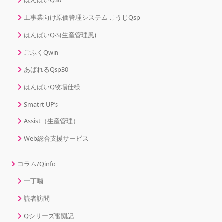
工事業向け原価管理システム こうじQsp
はんばいQ-S(生産管理風)
ごふくQwin
あぱれるQsp30
はんばいQ牧場仕様
Smatrt UP’s
Assist（生産管理）
Web総合支援サービス
コラム/Qinfo
一丁噛
読者訪問
Qシリーズ奮闘記