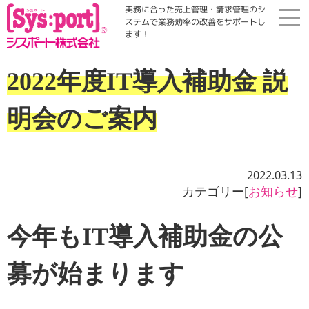
実務に合った売上管理・請求管理のシ
ステムで業務効率の改善をサポートし
ます！
ホーム
2022年度IT導入補助金 説
展示会・勉強会
明会のご案内
商品案内
2022.03.13
コラム・Qinfo
カテゴリー[
お知らせ
]
今年もIT導入補助金の公
会社案内
募が始まります
資料請求