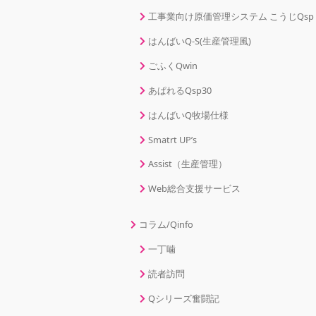
工事業向け原価管理システム こうじQsp
はんばいQ-S(生産管理風)
ごふくQwin
あぱれるQsp30
はんばいQ牧場仕様
Smatrt UP’s
Assist（生産管理）
Web総合支援サービス
コラム/Qinfo
一丁噛
読者訪問
Qシリーズ奮闘記