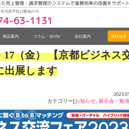
った売上管理・請求管理のシステムで業務効率の改善をサポー
市河原平田23番地の16
74-63-1131
商品案内
コラム・Qinfo
会社案内
資料請求
木）・17（金） 【京都ビジネス
】に出展します
2023.0
カテゴリー[
お知らせ
,
展示会・勉