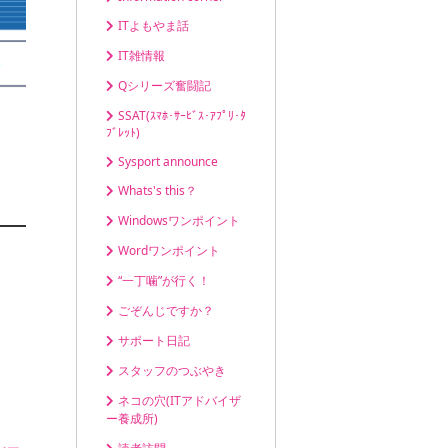
ITよもやま話
IT雑情報
Qシリーズ奮闘記
SSAT(ｽﾏﾎ･ｻｰﾋﾞｽ･ｱﾌﾟﾘ･ﾀ
ﾌﾞﾚｯﾄ)
Sysport announce
Whats's this？
Windowsワンポイント
Wordワンポイント
“一丁噛”が行く！
ごぞんじですか？
サポート日記
スタッフのつぶやき
ネコの穴(ITアドバイザ
ー養成所)