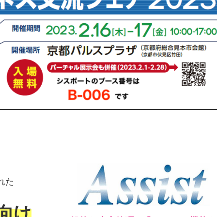
れた
向け