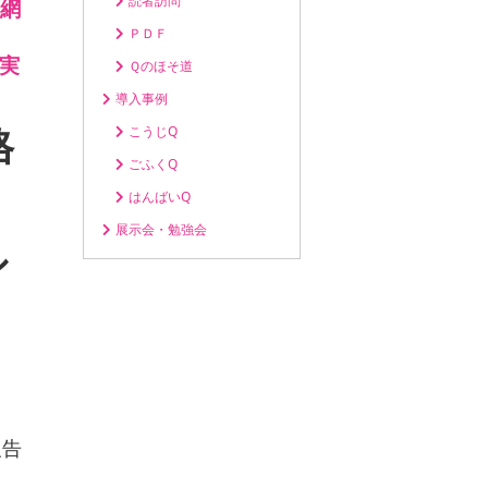
読者訪問
網
ＰＤＦ
実
Ｑのほそ道
導入事例
こうじQ
格
ごふくQ
はんばいQ
展示会・勉強会
シ
報告