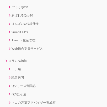
ごふくQwin
あぱれるQsp30
はんばいQ牧場仕様
Smatrt UP’s
Assist（生産管理）
Web総合支援サービス
コラム/Qinfo
一丁噛
読者訪問
Qシリーズ奮闘記
Qのほそ道
ネコの穴(ITアドバイザー養成所)