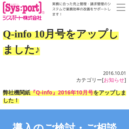
実務に合った売上管理・請求管理のシ
ステムで業務効率の改善をサポートし
ます！
ホーム
Q-info 10月号をアップし
展示会・勉強会
ました♪
商品案内
2016.10.01
コラム・Qinfo
カテゴリー[
お知らせ
]
弊社機関紙
『Q-info』2016年10月号
をアップしま
会社案内
した！
資料請求
導入のご検討・ご相談