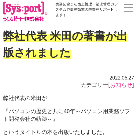
実務に合った売上管理・請求管理のシ
ステムで業務効率の改善をサポートし
ます！
ホーム
弊社代表 米田の著書が出
展示会・勉強会
版されました
商品案内
2022.06.27
コラム・Qinfo
カテゴリー[
お知らせ
]
弊社代表の米田が
会社案内
『パソコンの歴史と共に40年～パソコン用業務ソフ
ト開発会社の軌跡～』
資料請求
というタイトルの本を出版いたしました。