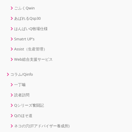
ごふくQwin
あぱれるQsp30
はんばいQ牧場仕様
Smatrt UP’s
Assist（生産管理）
Web総合支援サービス
コラム/Qinfo
一丁噛
読者訪問
Qシリーズ奮闘記
Qのほそ道
ネコの穴(ITアドバイザー養成所)