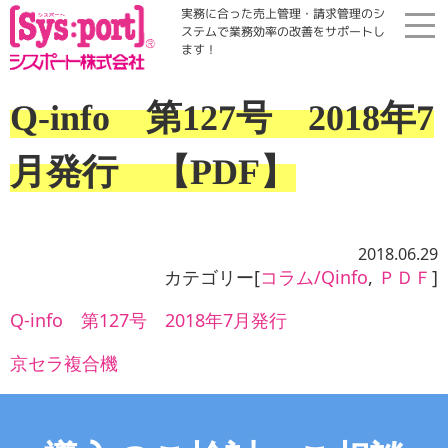
実務に合った売上管理・請求管理のシ
ステムで業務効率の改善をサポートし
ます！
ホーム
Q-info 第127号 2018年7
展示会・勉強会
月発行 【PDF】
商品案内
2018.06.29
コラム・Qinfo
カテゴリー[
コラム/Qinfo
,
ＰＤＦ
]
Q-info 第127号 2018年7月発行
会社案内
京セラ複合機
資料請求