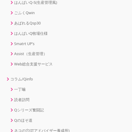
はんばいQ-S(生産管理風)
ごふくQwin
あぱれるQsp30
はんばいQ牧場仕様
Smatrt UP’s
Assist（生産管理）
Web総合支援サービス
コラム/Qinfo
一丁噛
読者訪問
Qシリーズ奮闘記
Qのほそ道
ネコの穴(ITアドバイザー養成所)