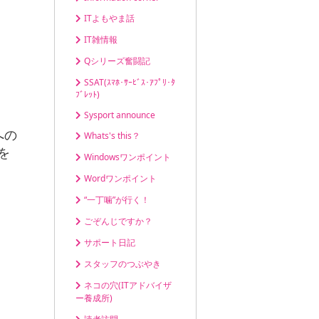
ITよもやま話
IT雑情報
Qシリーズ奮闘記
SSAT(ｽﾏﾎ･ｻｰﾋﾞｽ･ｱﾌﾟﾘ･ﾀ
ﾌﾞﾚｯﾄ)
Sysport announce
への
Whats's this？
を
Windowsワンポイント
Wordワンポイント
“一丁噛”が行く！
ごぞんじですか？
サポート日記
スタッフのつぶやき
ネコの穴(ITアドバイザ
ー養成所)