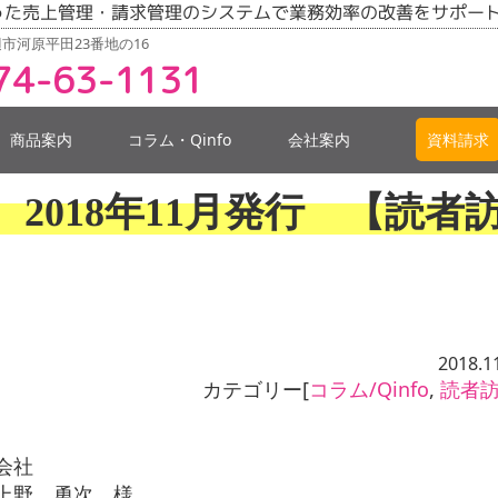
った売上管理・請求管理のシステムで業務効率の改善をサポー
市河原平田23番地の16
74-63-1131
商品案内
コラム・Qinfo
会社案内
資料請求
1号 2018年11月発行 【読者
2018.1
カテゴリー[
コラム/Qinfo
,
読者
会社
上野 勇次 様