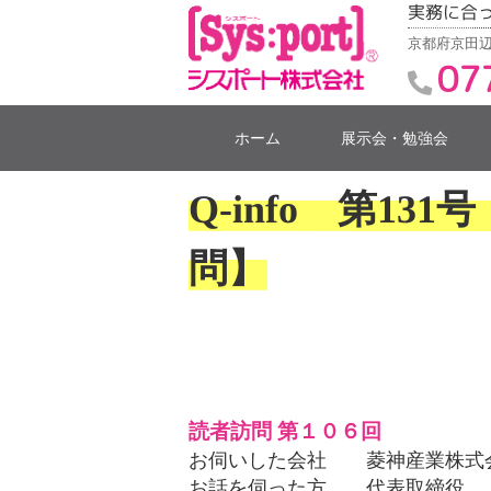
実務に合
京都府京田辺
07
ホーム
展示会・勉強会
Q-info 第13
問】
読者訪問 第１０６回
お伺いした会社 菱神産業株式
お話を伺った方 代表取締役 