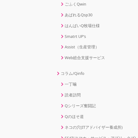
ごふくQwin
あぱれるQsp30
はんばいQ牧場仕様
Smatrt UP’s
Assist（生産管理）
Web総合支援サービス
コラム/Qinfo
一丁噛
読者訪問
Qシリーズ奮闘記
Qのほそ道
ネコの穴(ITアドバイザー養成所)
SSAT(スマホ・サービス・アプリ・タブレ