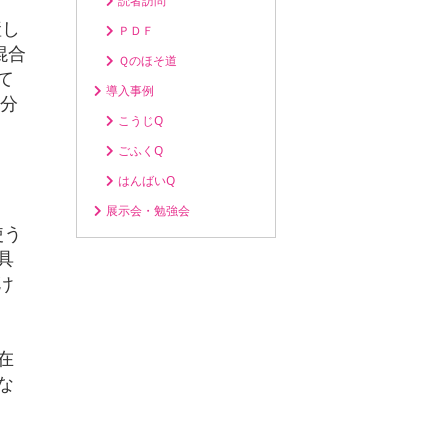
読者訪問
産し
ＰＤＦ
混合
Ｑのほそ道
て
導入事例
0分
こうじQ
ごふくQ
はんばいQ
展示会・勉強会
使う
具
け
在
な