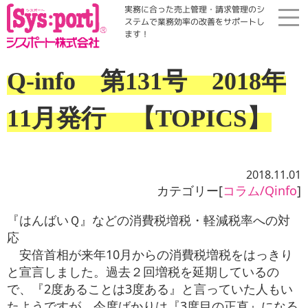
実務に合った売上管理・請求管理のシ
ステムで業務効率の改善をサポートし
ます！
ホーム
Q-info 第131号 2018年
展示会・勉強会
11月発行 【TOPICS】
商品案内
2018.11.01
コラム・Qinfo
カテゴリー[
コラム/Qinfo
]
『はんばいＱ』などの消費税増税・軽減税率への対
会社案内
応
安倍首相が来年10月からの消費税増税をはっきり
と宣言しました。過去２回増税を延期しているの
資料請求
で、『2度あることは3度ある』と言っていた人もい
たようですが、今度ばかりは『3度目の正直』になる