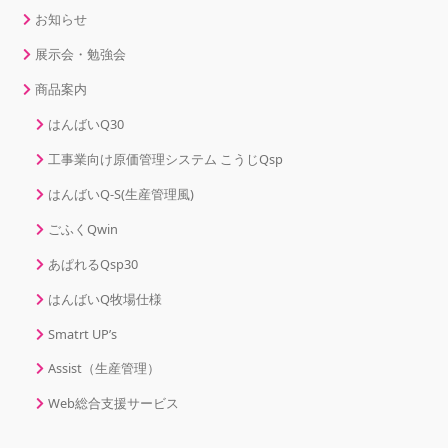
お知らせ
展示会・勉強会
商品案内
はんばいQ30
工事業向け原価管理システム こうじQsp
はんばいQ-S(生産管理風)
ごふくQwin
あぱれるQsp30
はんばいQ牧場仕様
Smatrt UP’s
Assist（生産管理）
Web総合支援サービス