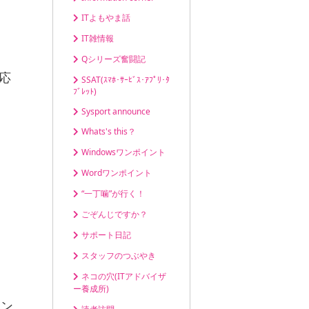
ITよもやま話
IT雑情報
Qシリーズ奮闘記
応
SSAT(ｽﾏﾎ･ｻｰﾋﾞｽ･ｱﾌﾟﾘ･ﾀ
ﾌﾞﾚｯﾄ)
Sysport announce
Whats's this？
Windowsワンポイント
Wordワンポイント
“一丁噛”が行く！
ごぞんじですか？
サポート日記
スタッフのつぶやき
ネコの穴(ITアドバイザ
ー養成所)
エン