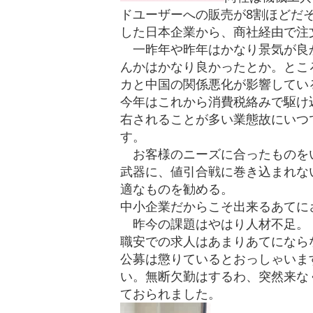
ドユーザーへの販売が8割ほどだ
した日本企業から、商社経由で注
一昨年や昨年はかなり景気が良
んかはかなり良かったとか。とこ
カと中国の関係悪化が影響してい
今年はこれから消費税絡みで駆け
右されることが多い業態故にいつ
す。
お客様のニーズに合ったものを
武器に、値引合戦に巻き込まれな
適なものを勧める。
中小企業だからこそ出来るあてに
昨今の課題はやはり人材不足。
職安での求人はあまりあてになら
公募は懲りているとおっしゃいま
い。無断欠勤はするわ、突然来な
ておられました。