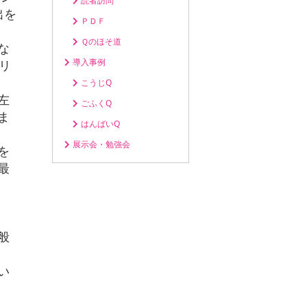
読者訪問
出を
ＰＤＦ
Ｑのほそ道
な
導入事例
リ
こうじQ
左
ごふくQ
ま
はんばいQ
展示会・勉強会
を
最
般
い