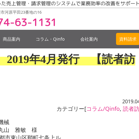
った売上管理・請求管理のシステムで業務効率の改善をサポー
市河原平田23番地の16
74-63-1131
商品案内
コラム・Qinfo
会社案内
資料請求
6号 2019年4月発行 【読者訪
2019.0
カテゴリー[
コラム/Qinfo
,
読者
機械
丸山 雅敏 様
京都市東山区鞘町七条上ル