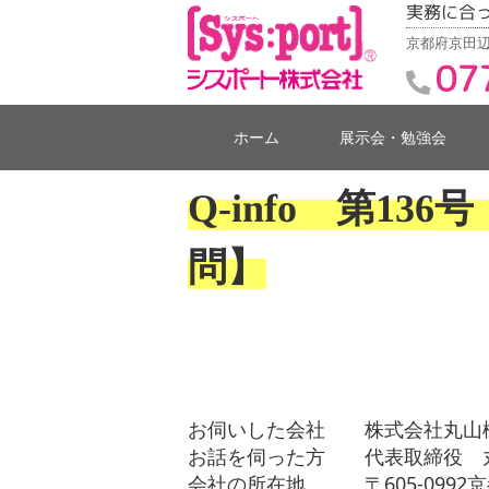
実務に合
京都府京田辺
07
ホーム
展示会・勉強会
Q-info 第13
問】
お伺いした会社 株式会社丸山
お話を伺った方 代表取締役 
会社の所在地 〒605-0992