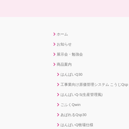
ホーム
お知らせ
展示会・勉強会
商品案内
はんばいQ30
工事業向け原価管理システム こうじQsp
はんばいQ-S(生産管理風)
ごふくQwin
あぱれるQsp30
はんばいQ牧場仕様