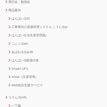
展示会・勉強会
商品案内
はんばいQ30
工事業向け原価管理システム こうじQsp
はんばいQ-S(生産管理風)
ごふくQwin
あぱれるQsp30
はんばいQ牧場仕様
Smatrt UP’s
Assist（生産管理）
Web総合支援サービス
コラム/Qinfo
一丁噛