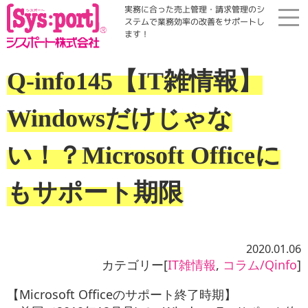
実務に合った売上管理・請求管理のシ
ステムで業務効率の改善をサポートし
ます！
ホーム
Q-info145【IT雑情報】
展示会・勉強会
Windowsだけじゃな
商品案内
い！？Microsoft Officeに
もサポート期限
コラム・Qinfo
会社案内
2020.01.06
カテゴリー[
IT雑情報
,
コラム/Qinfo
]
資料請求
【Microsoft Oﬃceのサポート終了時期】