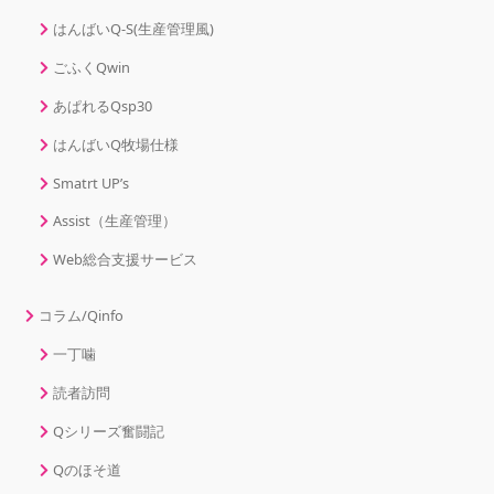
はんばいQ-S(生産管理風)
ごふくQwin
あぱれるQsp30
はんばいQ牧場仕様
Smatrt UP’s
Assist（生産管理）
Web総合支援サービス
コラム/Qinfo
一丁噛
読者訪問
Qシリーズ奮闘記
Qのほそ道