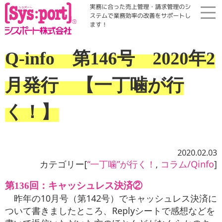
実務に合った売上管理・請求管理のシ
ステムで業務効率の改善をサポートし
ます！
ホーム
Q-info 第146号 2020年2
展示会・勉強会
月発行 【一丁噛が行
商品案内
く！】
コラム・Qinfo
2020.02.03
カテゴリー[
“一丁噛”が行く！
,
コラム/Qinfo
]
会社案内
第136回：キャッシュレス決済②
資料請求
昨年の10月号（第142号）でキャッシュレス決済に
ついて書きましたところ、Replyシートで感想などを