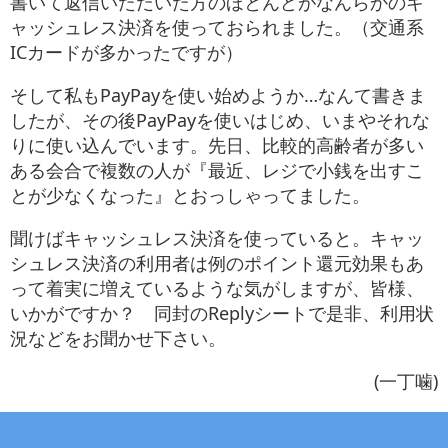
書いて返信いただいた方のほとんどがなんらかのキ
お役立ち情報
ャッシュレス決済を使っておられました。（交通系
ICカードが多かったですが）
お問い合わせ
そして私もPayPayを使い始めようか…なんて書きま
したが、その後PayPayを使いはじめ、いまやそれな
りに使い込んでいます。先日、比較的高齢者が多い
ある会合で複数の人が『最近、レジで小銭を出すこ
とが少なくなった』とおっしゃってました。
聞けばキャッシュレス決済を使っていると。キャッ
シュレス決済の利用者は例のポイント還元効果もあ
って着実に増えているような気がしますが、皆様、
いかがですか？ 同封のReplyシートで是非、利用状
況などをお聞かせ下さい。
(一丁噛)