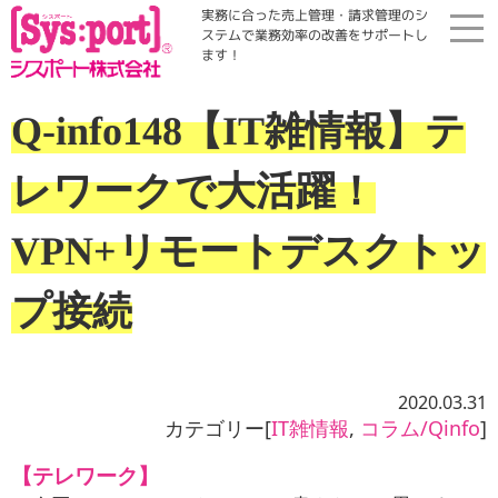
実務に合った売上管理・請求管理のシ
ステムで業務効率の改善をサポートし
ます！
ホーム
Q-info148【IT雑情報】テ
展示会・勉強会
レワークで大活躍！
商品案内
VPN+リモートデスクトッ
プ接続
コラム・Qinfo
会社案内
2020.03.31
カテゴリー[
IT雑情報
,
コラム/Qinfo
]
資料請求
【テレワーク】