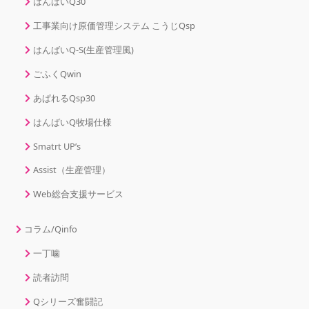
はんばいQ30
工事業向け原価管理システム こうじQsp
はんばいQ-S(生産管理風)
ごふくQwin
あぱれるQsp30
はんばいQ牧場仕様
Smatrt UP’s
Assist（生産管理）
Web総合支援サービス
コラム/Qinfo
一丁噛
読者訪問
Qシリーズ奮闘記