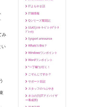
ITよもやま話
し
IT雑情報
。
Qシリーズ奮闘記
SSAT(ｽﾏﾎ･ｻｰﾋﾞｽ･ｱﾌﾟﾘ･ﾀ
ﾌﾞﾚｯﾄ)
てみ
Sysport announce
とい
Whats's this？
Windowsワンポイント
Wordワンポイント
“一丁噛”が行く！
ごぞんじですか？
う
サポート日記
スタッフのつぶやき
束
ネコの穴(ITアドバイザ
ー養成所)