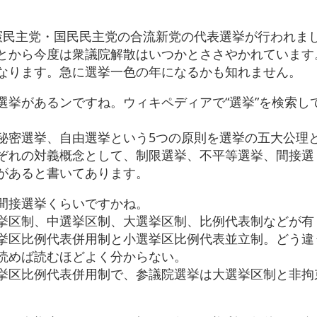
民主党・国民民主党の合流新党の代表選挙が行われま
とから今度は衆議院解散はいつかとささやかれています
なります。急に選挙一色の年になるかも知れません。
挙があるンですね。ウィキペディアで“選挙”を検索し
秘密選挙、自由選挙という5つの原則を選挙の五大公理
ぞれの対義概念として、制限選挙、不平等選挙、間接選
があると書いてあります。
間接選挙くらいですかね。
挙区制、中選挙区制、大選挙区制、比例代表制などが有
挙区比例代表併用制と小選挙区比例代表並立制。どう違
読めば読むほどよく分からない。
挙区比例代表併用制で、参議院選挙は大選挙区制と非拘