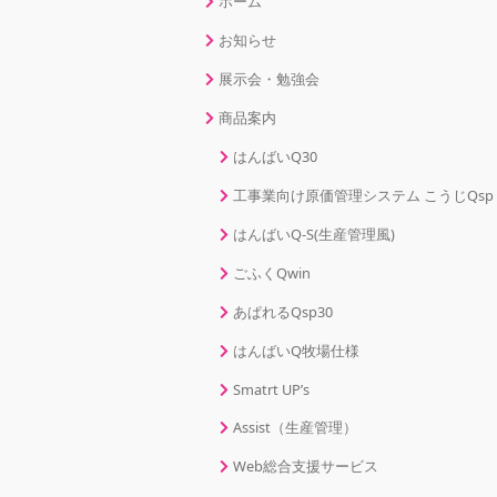
ホーム
お知らせ
展示会・勉強会
商品案内
はんばいQ30
工事業向け原価管理システム こうじQsp
はんばいQ-S(生産管理風)
ごふくQwin
あぱれるQsp30
はんばいQ牧場仕様
Smatrt UP’s
Assist（生産管理）
Web総合支援サービス