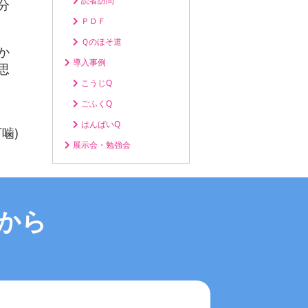
読者訪問
分
ＰＤＦ
Ｑのほそ道
か
導入事例
思
こうじQ
ごふくQ
はんばいQ
丁噛)
展示会・勉強会
から