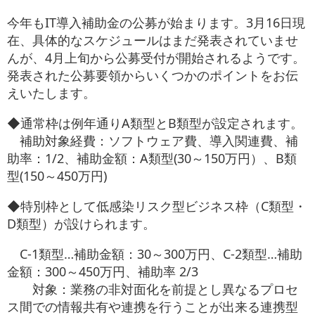
お役立ち情報
今年もIT導入補助金の公募が始まります。3月16日現
在、具体的なスケジュールはまだ発表されていませ
お問い合わせ
んが、4月上旬から公募受付が開始されるようです。
発表された公募要領からいくつかのポイントをお伝
えいたします。
◆通常枠は例年通りA類型とB類型が設定されます。
補助対象経費：ソフトウェア費、導入関連費、補
助率：1/2、補助金額：A類型(30～150万円）、B類
型(150～450万円)
◆特別枠として低感染リスク型ビジネス枠（C類型・
D類型）が設けられます。
C-1類型…補助金額：30～300万円、C-2類型…補助
金額：300～450万円、補助率 2/3
対象：業務の非対面化を前提とし異なるプロセ
ス間での情報共有や連携を行うことが出来る連携型