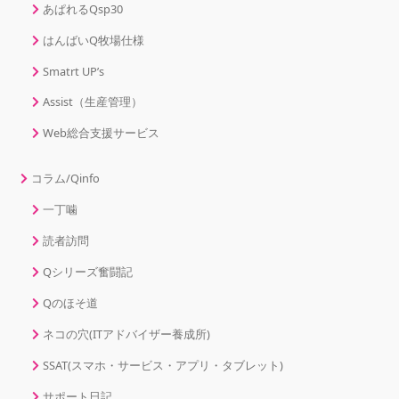
あぱれるQsp30
はんばいQ牧場仕様
Smatrt UP’s
Assist（生産管理）
Web総合支援サービス
コラム/Qinfo
一丁噛
読者訪問
Qシリーズ奮闘記
Qのほそ道
ネコの穴(ITアドバイザー養成所)
SSAT(スマホ・サービス・アプリ・タブレット)
サポート日記