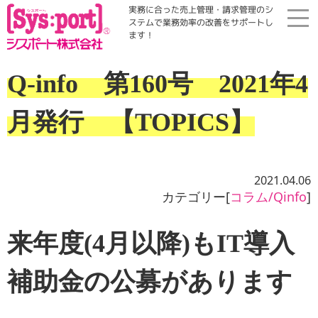
実務に合った売上管理・請求管理のシ
ステムで業務効率の改善をサポートし
ます！
ホーム
Q-info 第160号 2021年4
展示会・勉強会
月発行 【TOPICS】
商品案内
2021.04.06
コラム・Qinfo
カテゴリー[
コラム/Qinfo
]
来年度(4月以降)もIT導入
会社案内
補助金の公募があります
資料請求