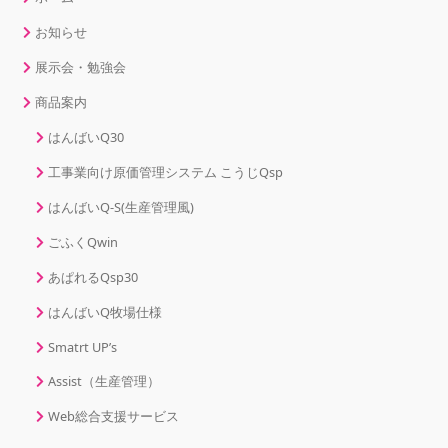
お知らせ
展示会・勉強会
商品案内
はんばいQ30
工事業向け原価管理システム こうじQsp
はんばいQ-S(生産管理風)
ごふくQwin
あぱれるQsp30
はんばいQ牧場仕様
Smatrt UP’s
Assist（生産管理）
Web総合支援サービス