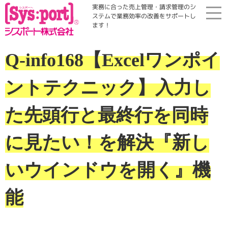
実務に合った売上管理・請求管理のシ
ステムで業務効率の改善をサポートし
ます！
ホーム
Q-info168【Excelワンポイ
展示会・勉強会
ントテクニック】入力し
商品案内
た先頭行と最終行を同時
に見たい！を解決『新し
コラム・Qinfo
いウインドウを開く』機
会社案内
能
資料請求