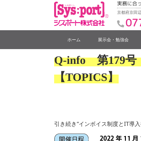
実務に合
京都府京田辺
07
ホーム
展示会・勉強会
Q-info 第17
【TOPICS】
引き続き“インボイス制度とIT導