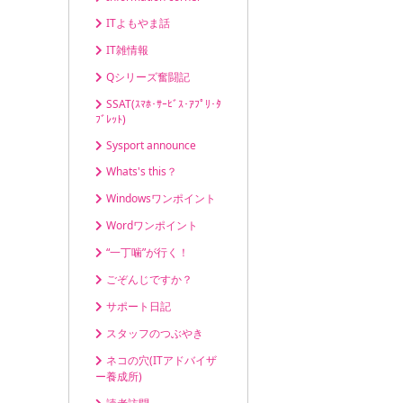
ITよもやま話
IT雑情報
Qシリーズ奮闘記
SSAT(ｽﾏﾎ･ｻｰﾋﾞｽ･ｱﾌﾟﾘ･ﾀ
ﾌﾞﾚｯﾄ)
Sysport announce
Whats's this？
Windowsワンポイント
Wordワンポイント
“一丁噛”が行く！
ごぞんじですか？
サポート日記
スタッフのつぶやき
ネコの穴(ITアドバイザ
ー養成所)