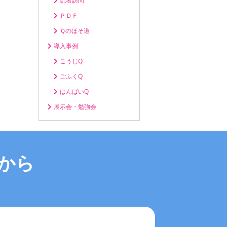
読者訪問
ＰＤＦ
Ｑのほそ道
導入事例
こうじQ
ごふくQ
はんばいQ
展示会・勉強会
から