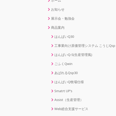
ホーム
お知らせ
展示会・勉強会
商品案内
はんばいQ30
工事業向け原価管理システム こうじQsp
はんばいQ-S(生産管理風)
ごふくQwin
あぱれるQsp30
はんばいQ牧場仕様
Smatrt UP’s
Assist（生産管理）
Web総合支援サービス