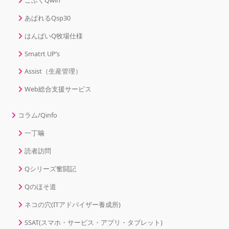
あぱれるQsp30
はんばいQ牧場仕様
Smatrt UP’s
Assist（生産管理）
Web総合支援サービス
コラム/Qinfo
一丁噛
読者訪問
Qシリーズ奮闘記
Qのほそ道
ネコの穴(ITアドバイザー養成所)
SSAT(スマホ・サービス・アプリ・タブレット)