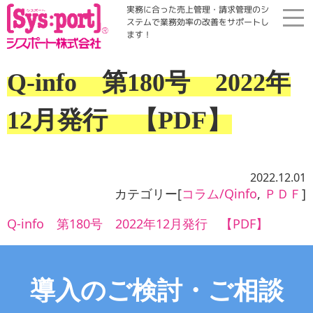
実務に合った売上管理・請求管理のシ
ステムで業務効率の改善をサポートし
ます！
ホーム
Q-info 第180号 2022年
展示会・勉強会
12月発行 【PDF】
商品案内
2022.12.01
コラム・Qinfo
カテゴリー[
コラム/Qinfo
,
ＰＤＦ
]
Q-info 第180号 2022年12月発行 【PDF】
会社案内
資料請求
導入のご検討・ご相談