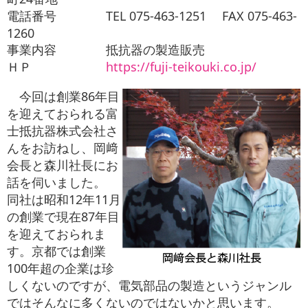
お役立ち情報
電話番号 TEL 075-463-1251 FAX 075-463-
1260
お問い合わせ
事業内容 抵抗器の製造販売
ＨＰ
https://fuji-teikouki.co.jp/
今回は創業86年目
を迎えておられる富
士抵抗器株式会社さ
んをお訪ねし、岡﨑
会長と森川社長にお
話を伺いました。
同社は昭和12年11月
の創業で現在87年目
を迎えておられま
す。京都では創業
100年超の企業は珍
しくないのですが、電気部品の製造というジャンル
ではそんなに多くないのではないかと思います。