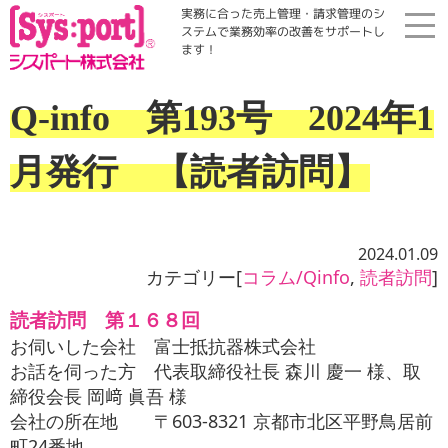
実務に合った売上管理・請求管理のシ
ステムで業務効率の改善をサポートし
ます！
ホーム
Q-info 第193号 2024年1
展示会・勉強会
月発行 【読者訪問】
商品案内
2024.01.09
コラム・Qinfo
カテゴリー[
コラム/Qinfo
,
読者訪問
]
読者訪問 第１６８回
会社案内
お伺いした会社 富士抵抗器株式会社
お話を伺った方 代表取締役社長 森川 慶一 様、取
締役会長 岡﨑 眞吾 様
資料請求
会社の所在地 〒603-8321 京都市北区平野鳥居前
町24番地