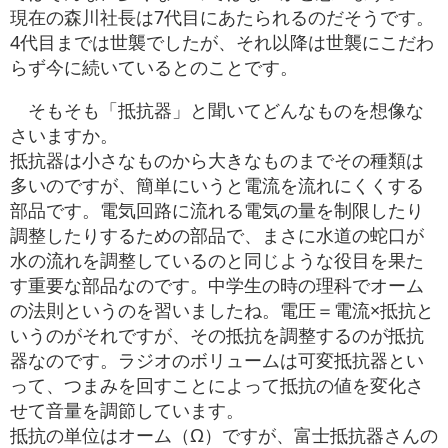
現在の森川社長は7代目にあたられるのだそうです。
4代目までは世襲でしたが、それ以降は世襲にこだわ
らず今に続いているとのことです。
そもそも「抵抗器」と聞いてどんなものを想像な
さいますか。
抵抗器は小さなものから大きなものまでその種類は
多いのですが、簡単にいうと電流を流れにくくする
部品です。電気回路に流れる電気の量を制限したり
調整したりするための部品で、まさに水道の蛇口が
水の流れを調整しているのと同じような役目を果た
す重要な部品なのです。中学生の時の理科でオーム
の法則というのを習いましたね。電圧＝電流×抵抗と
いうのがそれですが、その抵抗を調整するのが抵抗
器なのです。ラジオのボリュームは可変抵抗器とい
って、つまみを回すことによって抵抗の値を変化さ
せて音量を調節しています。
抵抗の単位はオーム（Ω）ですが、富士抵抗器さんの