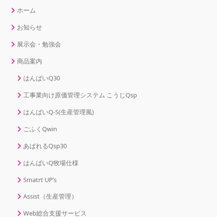
ホーム
お知らせ
展示会・勉強会
商品案内
はんばいQ30
工事業向け原価管理システム こうじQsp
はんばいQ-S(生産管理風)
ごふくQwin
あぱれるQsp30
はんばいQ牧場仕様
Smatrt UP’s
Assist（生産管理）
Web総合支援サービス