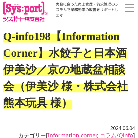
実務に合った売上管理・請求管理のシ
ステムで業務効率の改善をサポートし
ます！
ホーム
Q-info198【Information
展示会・勉強会
Corner】水餃子と日本酒
商品案内
伊美沙／京の地蔵盆相談
会（伊美沙 様・株式会社
コラム・Qinfo
熊本玩具 様）
会社案内
資料請求
2024.06.04
カテゴリー[
Information corner
,
コラム/Qinfo
]