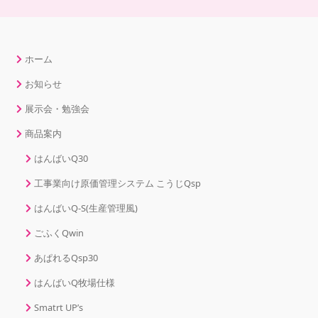
ホーム
お知らせ
展示会・勉強会
商品案内
はんばいQ30
工事業向け原価管理システム こうじQsp
はんばいQ-S(生産管理風)
ごふくQwin
あぱれるQsp30
はんばいQ牧場仕様
Smatrt UP’s