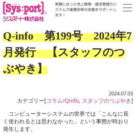
実務に合った売上管理・請求管理のシ
ステムで業務効率の改善をサポートし
ます！
ホーム
Q-info 第199号 2024年7
展示会・勉強会
月発行 【スタッフのつ
商品案内
ぶやき】
コラム・Qinfo
2024.07.03
カテゴリー[
コラム/Qinfo
,
スタッフのつぶやき
]
会社案内
コンピューターシステムの世界では「こんなに長
資料請求
く使われるとは思わなかった」という事態が時おり
発生します。