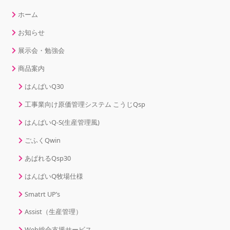
ホーム
お知らせ
展示会・勉強会
商品案内
はんばいQ30
工事業向け原価管理システム こうじQsp
はんばいQ-S(生産管理風)
ごふくQwin
あぱれるQsp30
はんばいQ牧場仕様
Smatrt UP’s
Assist（生産管理）
Web総合支援サービス