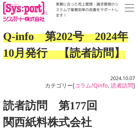
実務に合った売上管理・請求管理のシ
ステムで業務効率の改善をサポートし
ます！
ホーム
Q-info 第202号 2024年
展示会・勉強会
10月発行 【読者訪問】
商品案内
2024.10.07
コラム・Qinfo
カテゴリー[
コラム/Qinfo
,
読者訪問
]
読者訪問 第177回
会社案内
関西紙料株式会社
資料請求