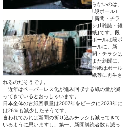
らないのは、
｢段ボール｣
｢新聞・チラ
シ｣｢雑誌・雑
紙｣です。段
ボールは段ボ
ールに、新
聞・チラシは
また新聞に、
雑紙はボール
紙等に再生さ
れるのだそうです。
近年はペーパーレス化が進み回収する紙の量が減
ってきているとおっしゃいます。
日本全体の古紙回収量は2007年をピークに2023年に
は26％も減少したそうです。
言われてみれば新聞の折り込みチラシも減ってきて
いるように思いますし、第一、新聞購読者数も減っ