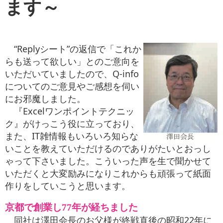
ます～
“Replyシート”の返信で「これか
らも送って欲しい」とのご意向を
いただいていましたので、Q-info
についてのご意見やご感想を伺い
にお邪魔しました。
『Excelワンポイントテクニッ
ク』がけっこう役に立っており、
また、IT雑情報もいろいろ知らな
いことを教えていただけるのでありがたいとおっし
ゃって下さいました。こういった声を生で聞かせて
いただくと大変励みになりこれからも頑張って紙面
作りをしていこうと思います。
京都で創業し77年が経ちました
同社は澤田会長のお父様が終戦直後の昭和22年に