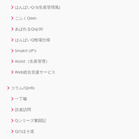
はんばいQ-S(生産管理風)
ごふくQwin
あぱれるQsp30
はんばいQ牧場仕様
Smatrt UP’s
Assist（生産管理）
Web総合支援サービス
コラム/Qinfo
一丁噛
読者訪問
Qシリーズ奮闘記
Qのほそ道