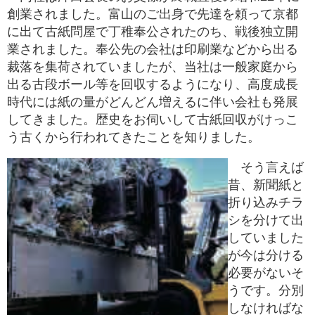
創業されました。富山のご出身で先達を頼って京都
に出て古紙問屋で丁稚奉公されたのち、戦後独立開
業されました。奉公先の会社は印刷業などから出る
裁落を集荷されていましたが、当社は一般家庭から
出る古段ボール等を回収するようになり、高度成長
時代には紙の量がどんどん増えるに伴い会社も発展
してきました。歴史をお伺いして古紙回収がけっこ
う古くから行われてきたことを知りました。
そう言えば
昔、新聞紙と
折り込みチラ
シを分けて出
していました
が今は分ける
必要がないそ
うです。分別
しなければな