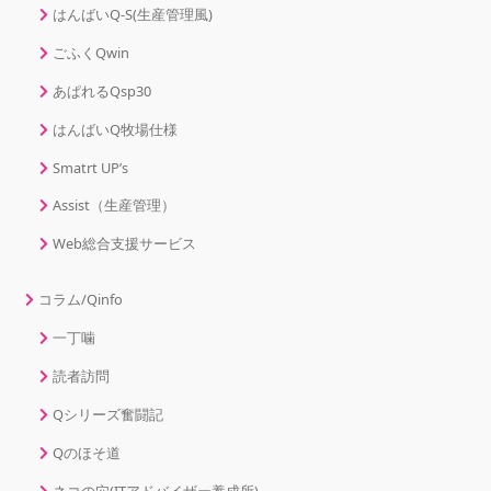
はんばいQ-S(生産管理風)
ごふくQwin
あぱれるQsp30
はんばいQ牧場仕様
Smatrt UP’s
Assist（生産管理）
Web総合支援サービス
コラム/Qinfo
一丁噛
読者訪問
Qシリーズ奮闘記
Qのほそ道