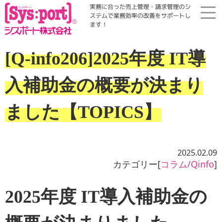
実務に合った売上管理・請求管理のシ
ステムで業務効率の改善をサポートし
ます！
ホーム
[Q-info206]2025年度 IT導
展示会・勉強会
入補助金の概要が決まり
商品案内
ました【TOPICS】
コラム・Qinfo
2025.02.09
カテゴリー[
コラム/Qinfo
]
会社案内
2025年度 IT導入補助金の
資料請求