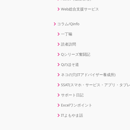
Web総合支援サービス
コラム/Qinfo
一丁噛
読者訪問
Qシリーズ奮闘記
Qのほそ道
ネコの穴(ITアドバイザー養成所)
SSAT(スマホ・サービス・アプリ・タブレ
サポート日記
Excelワンポイント
ITよもやま話