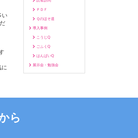
読者訪問
ＰＤＦ
多い
Ｑのほそ道
Tだ
導入事例
こうじQ
ごふくQ
す
はんばいQ
展示会・勉強会
気に
から