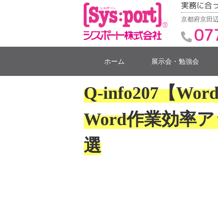
実務に合
京都府京田辺
07
ホーム
展示会・勉強会
Q-info207
Word作業効率
選