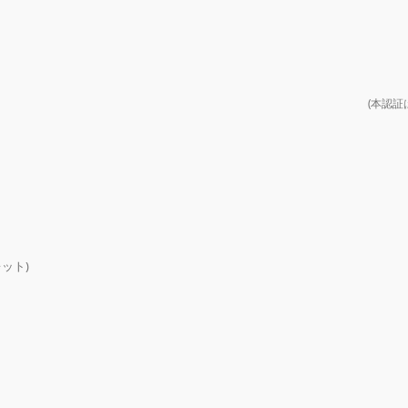
(本認証
ット)