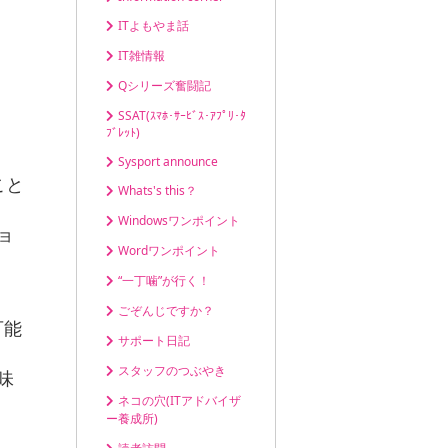
ITよもやま話
IT雑情報
Qシリーズ奮闘記
SSAT(ｽﾏﾎ･ｻｰﾋﾞｽ･ｱﾌﾟﾘ･ﾀ
ﾌﾞﾚｯﾄ)
Sysport announce
こと
Whats's this？
Windowsワンポイント
ョ
Wordワンポイント
“一丁噛”が行く！
ごぞんじですか？
可能
サポート日記
スタッフのつぶやき
味
ネコの穴(ITアドバイザ
ー養成所)