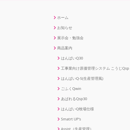
ホーム
お知らせ
展示会・勉強会
商品案内
はんばいQ30
工事業向け原価管理システム こうじQsp
はんばいQ-S(生産管理風)
ごふくQwin
あぱれるQsp30
はんばいQ牧場仕様
Smatrt UP’s
Assist（生産管理）