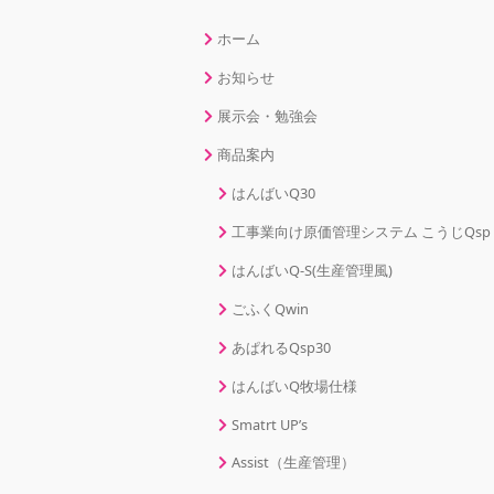
ホーム
お知らせ
展示会・勉強会
商品案内
はんばいQ30
工事業向け原価管理システム こうじQsp
はんばいQ-S(生産管理風)
ごふくQwin
あぱれるQsp30
はんばいQ牧場仕様
Smatrt UP’s
Assist（生産管理）