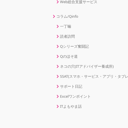
Web総合支援サービス
コラム/Qinfo
一丁噛
読者訪問
Qシリーズ奮闘記
Qのほそ道
ネコの穴(ITアドバイザー養成所)
SSAT(スマホ・サービス・アプリ・タブレ
サポート日記
Excelワンポイント
ITよもやま話