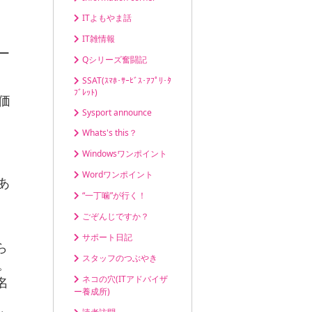
ITよもやま話
IT雑情報
ー
Qシリーズ奮闘記
SSAT(ｽﾏﾎ･ｻｰﾋﾞｽ･ｱﾌﾟﾘ･ﾀ
ﾌﾞﾚｯﾄ)
価
Sysport announce
、
Whats's this？
Windowsワンポイント
Wordワンポイント
あ
“一丁噛”が行く！
ごぞんじですか？
サポート日記
ら
スタッフのつぶやき
。
ネコの穴(ITアドバイザ
名
ー養成所)