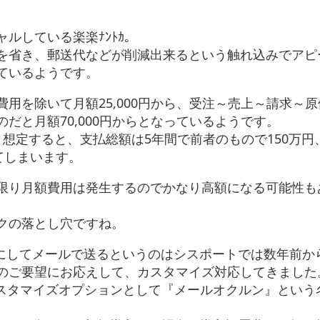
ルしている楽楽ﾅﾝﾄｶ。
を省き、郵送代などが削減出来るという触れ込みでアピ
ているようです。
用を除いて月額25,000円から、受注～売上～請求～原
だと月額70,000円からとなっているようです。
想定すると、支払総額は5年間で前者のもので150万円
てしまいます。
限り月額費用は発生するのでかなり高額になる可能性も
クの落とし穴ですね。
にしてメールで送るというのはシスポートでは数年前か
のご要望にお応えして、カスタマイズ対応してきました
カスタマイズオプションとして『メールオクルン』という