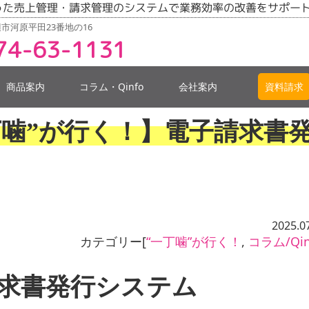
った売上管理・請求管理のシステムで業務効率の改善をサポー
市河原平田23番地の16
74-63-1131
商品案内
コラム・Qinfo
会社案内
資料請求
【”一丁噛”が行く！】電子請求書
2025.0
カテゴリー[
“一丁噛”が行く！
,
コラム/Qin
請求書発行システム