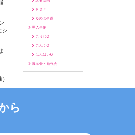
読者訪問
指
ＰＤＦ
Ｑのほそ道
ン
導入事例
にシ
こうじQ
ごふくQ
ま
はんばいQ
展示会・勉強会
噛）
から