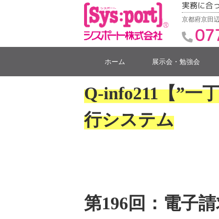
実務に合
京都府京田辺
07
ホーム
展示会・勉強会
Q-info211
行システム
第196回：電子