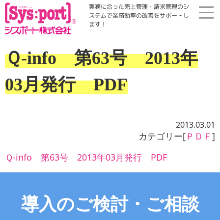
実務に合った売上管理・請求管理のシ
ステムで業務効率の改善をサポートし
ます！
ホーム
Ｑ-info 第63号 2013年
展示会・勉強会
03月発行 PDF
商品案内
2013.03.01
コラム・Qinfo
カテゴリー[
ＰＤＦ
]
Ｑ-info 第63号 2013年03月発行 PDF
会社案内
資料請求
導入のご検討・ご相談