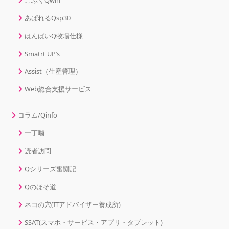
あぱれるQsp30
はんばいQ牧場仕様
Smatrt UP’s
Assist（生産管理）
Web総合支援サービス
コラム/Qinfo
一丁噛
読者訪問
Qシリーズ奮闘記
Qのほそ道
ネコの穴(ITアドバイザー養成所)
SSAT(スマホ・サービス・アプリ・タブレット)