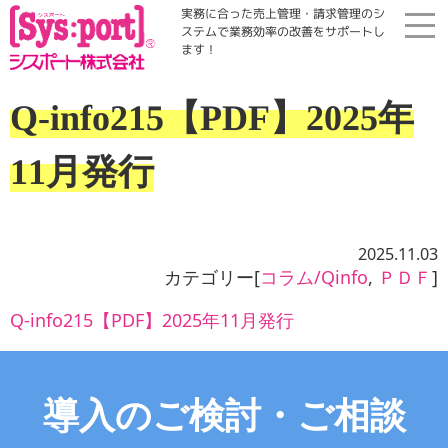
実務に合った売上管理・請求管理のシ
ステムで業務効率の改善をサポートし
ます！
ホーム
Q-info215【PDF】2025年
展示会・勉強会
11月発行
商品案内
2025.11.03
コラム・Qinfo
カテゴリー[
コラム/Qinfo
,
ＰＤＦ
]
Q-info215【PDF】2025年11月発行
会社案内
資料請求
導入のご検討・ご相談