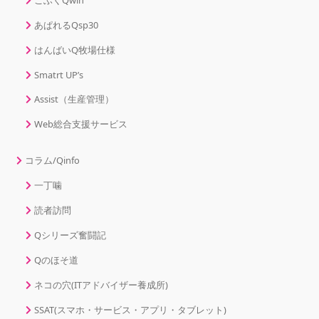
あぱれるQsp30
はんばいQ牧場仕様
Smatrt UP’s
Assist（生産管理）
Web総合支援サービス
コラム/Qinfo
一丁噛
読者訪問
Qシリーズ奮闘記
Qのほそ道
ネコの穴(ITアドバイザー養成所)
SSAT(スマホ・サービス・アプリ・タブレット)